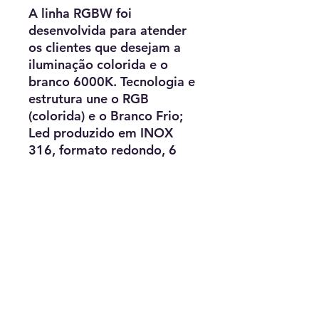
A linha RGBW foi
desenvolvida para atender
os clientes que desejam a
iluminação colorida e o
branco 6000K. Tecnologia e
estrutura une o RGB
(colorida) e o Branco Frio;
Led produzido em INOX
316, formato redondo, 6
centímetros de diâmetro,
com potência de 10W,
capacidade de iluminação
de 18 m² e ângulo de facho
de 150°. Fabricado para
tubo de 1/2" e 2 metros de
cabo.