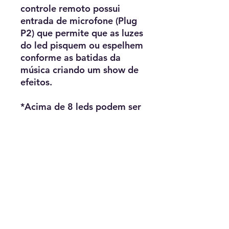
controle remoto possui
entrada de microfone (Plug
P2) que permite que as luzes
do led pisquem ou espelhem
conforme as batidas da
música criando um show de
efeitos.
*Acima de 8 leds podem ser
implementados painéis
duplos, triplos etc.
Potência: 40 W (ate 8 leds
de 5w)
Entrada: 110v | 220v
Saida: 12v