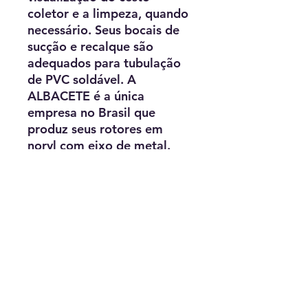
coletor e a limpeza, quando
necessário. Seus bocais de
sucção e recalque são
adequados para tubulação
de PVC soldável. A
ALBACETE é a única
empresa no Brasil que
produz seus rotores em
noryl com eixo de metal.
As motobombas da
ALBACETE série APP são
certificadas pelo INMETRO
e contam com garantia e
assistência técnica.
Utilizam-se de um projeto
de motor
monofásico/bifásico
(127/220v) ou trifásico