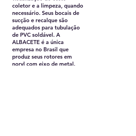
coletor e a limpeza, quando
necessário. Seus bocais de
sucção e recalque são
adequados para tubulação
de PVC soldável. A
ALBACETE é a única
empresa no Brasil que
produz seus rotores em
noryl com eixo de metal.
As motobombas da
ALBACETE série APP são
certificadas pelo INMETRO
e contam com garantia e
assistência técnica.
Utilizam-se de um projeto
de motor
monofásico/bifásico
(127/220v) ou trifásico