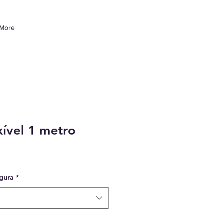
More
xível 1 metro
rgura
*