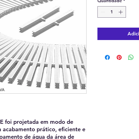
Quantidade
*
Adic
TE foi projetada em modo de
 acabamento prático, eficiente e
coamento de água da área de