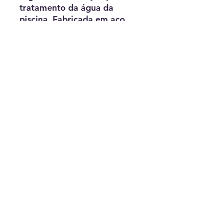
tratamento da água da
piscina. Fabricada em aço
inox com degraus em aço
inox, possui duas versões:
DL (Direita Longa) e EL
(Esquerda Longa).
A Escada Hidráulica
Albacete oferece opções de
2,3 e 4 degraus.
Direita longa ou esquerda
longa.
Escada em aço inox com
degraus em aço inox.
Loja das Piscinas