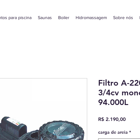
tos para piscina
Saunas
Boiler
Hidromassagem
Sobre nós
Filtro A-2
3/4cv mono
94.000L
Preço
R$ 2.190,00
carga de areia
*