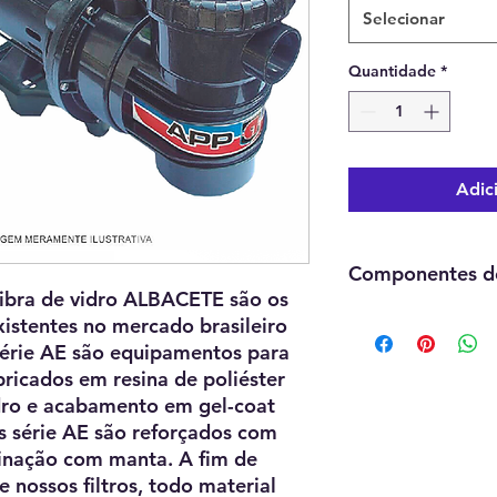
Selecionar
Quantidade
*
Adic
Componentes d
 fibra de vidro ALBACETE são os
Motobomba Série
istentes no mercado brasileiro
Tubulação do fil
e série AE são equipamentos para
Área filtrante 0,
bricados em resina de poliéster
Vazão de filtrag
idro e acabamento em gel-coat
Vazão de lavage
ros série AE são reforçados com
Vol. piscina (M³)
inação com manta. A fim de
2H / 47m³ 4H / 7
 nossos filtros, todo material
Areia 150 Kg (não