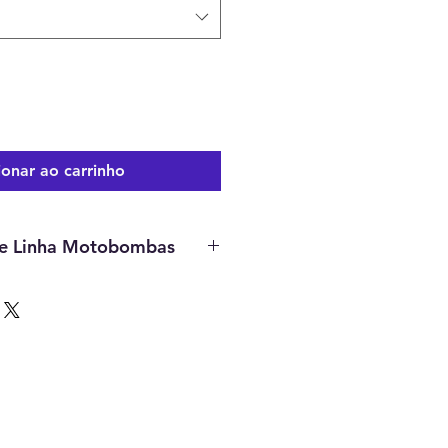
ionar ao carrinho
e Linha Motobombas
 APP-3 3/4cv
tro 50mm (não incluso)
246 M²
em 11.80 M³/H
m 12.98 M³/H
 tempo de recirculação (H): 24m³
1m³ 6H / 94m³ 8H / 142m³ 12H
 incluso)