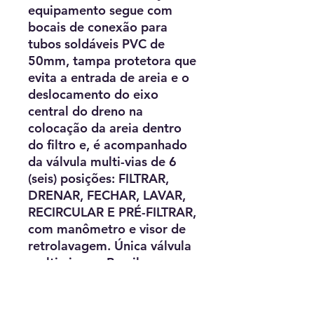
equipamento segue com
bocais de conexão para
tubos soldáveis PVC de
50mm, tampa protetora que
evita a entrada de areia e o
deslocamento do eixo
central do dreno na
colocação da areia dentro
do filtro e, é acompanhado
da válvula multi-vias de 6
(seis) posições: FILTRAR,
DRENAR, FECHAR, LAVAR,
RECIRCULAR E PRÉ-FILTRAR,
com manômetro e visor de
retrolavagem. Única válvula
multi-vias no Brasil
fabricada com rosca e eixo
metálico, conferindo grande
durabilidade ao seu