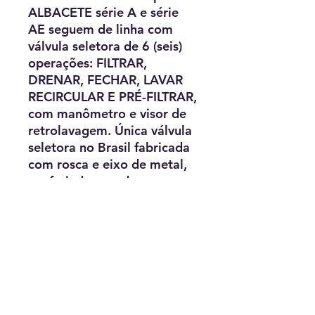
ALBACETE série A e série
AE seguem de linha com
válvula seletora de 6 (seis)
operações: FILTRAR,
DRENAR, FECHAR, LAVAR
RECIRCULAR E PRÉ-FILTRAR,
com manômetro e visor de
retrolavagem. Única válvula
seletora no Brasil fabricada
com rosca e eixo de metal,
conferindo grande
durabilidade ao seu
equipamento.
comprimento: 45.5 cm –
largura: 45.5 cm – altura:
86.5 cm
filtro de fibra de vidro a-216