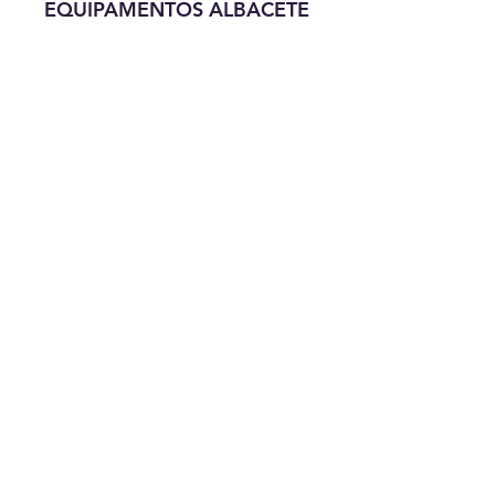
EQUIPAMENTOS ALBACETE
SÃO TESTADOS
INDIVIDUALMENTE dentro
de nossa empresa.
Resistencia 6 KW 220V.
Dijuntor 40A
Saída e entrada de agua 1
polegada.
Comprimento 1730MM.
Diâmetro 560MM.
Loja das Piscinas