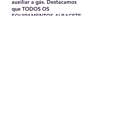
auxiliar a gás. Destacamos
que TODOS OS
EQUIPAMENTOS ALBACETE
SÃO TESTADOS
INDIVIDUALMENTE dentro
de nossa empresa.
Resistencia 2 KW 110/220V.
Dijuntor 25/20A
Saída e entrada de agua 1
polegada.
Comprimento 1160MM.
Diâmetro 530MM.